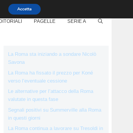
Accetta
DITORIALI
PAGELLE
SERIE A
La Roma sta iniziando a sondare Nicolò
Savona
La Roma ha fissato il prezzo per Koné
verso l’eventuale cessione
Le alternative per l’attacco della Roma
valutate in questa fase
Segnali positivi su Summerville alla Roma
in questi giorni
La Roma continua a lavorare su Tresoldi in