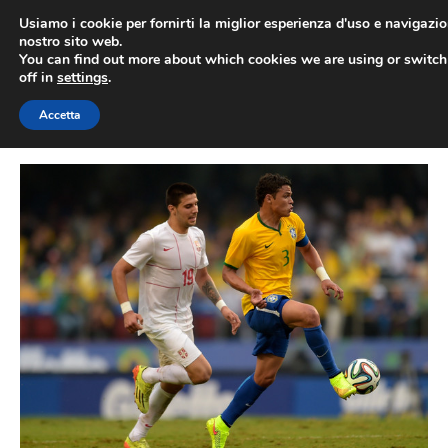
Vai
Usiamo i cookie per fornirti la miglior esperienza d'uso e navigazio
al
nostro sito web.
You can find out more about which cookies we are using or switc
contenuto
ME
off in
settings
.
Accetta