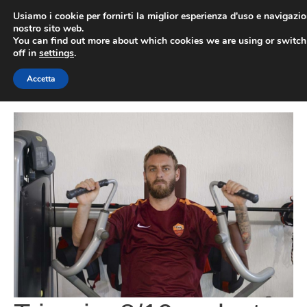
Vai
Usiamo i cookie per fornirti la miglior esperienza d'uso e navigazio
al
nostro sito web.
You can find out more about which cookies we are using or switc
contenuto
ME
off in
settings
.
Accetta