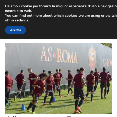
Vai
Usiamo i cookie per fornirti la miglior esperienza d'uso e navigazio
al
nostro sito web.
You can find out more about which cookies we are using or switc
contenuto
ME
off in
settings
.
Accetta