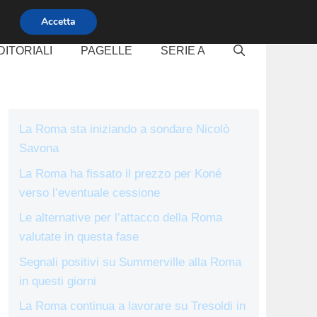
Accetta
DITORIALI
PAGELLE
SERIE A
La Roma sta iniziando a sondare Nicolò
Savona
La Roma ha fissato il prezzo per Koné
verso l’eventuale cessione
Le alternative per l’attacco della Roma
valutate in questa fase
Segnali positivi su Summerville alla Roma
in questi giorni
La Roma continua a lavorare su Tresoldi in