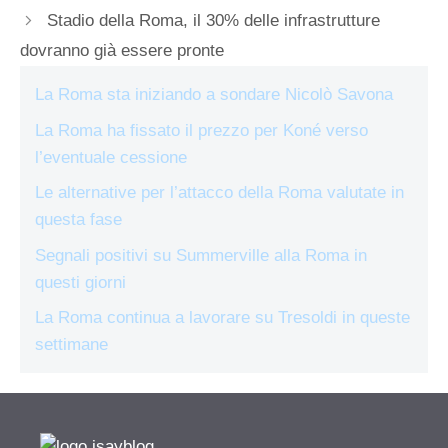
Stadio della Roma, il 30% delle infrastrutture
dovranno già essere pronte
La Roma sta iniziando a sondare Nicolò Savona
La Roma ha fissato il prezzo per Koné verso
l’eventuale cessione
Le alternative per l’attacco della Roma valutate in
questa fase
Segnali positivi su Summerville alla Roma in
questi giorni
La Roma continua a lavorare su Tresoldi in queste
settimane