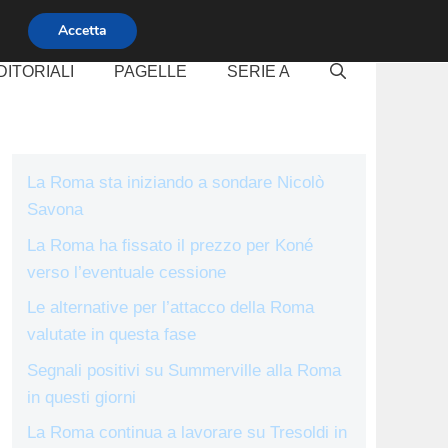
Accetta
DITORIALI
PAGELLE
SERIE A
La Roma sta iniziando a sondare Nicolò
Savona
La Roma ha fissato il prezzo per Koné
verso l’eventuale cessione
Le alternative per l’attacco della Roma
valutate in questa fase
Segnali positivi su Summerville alla Roma
in questi giorni
La Roma continua a lavorare su Tresoldi in