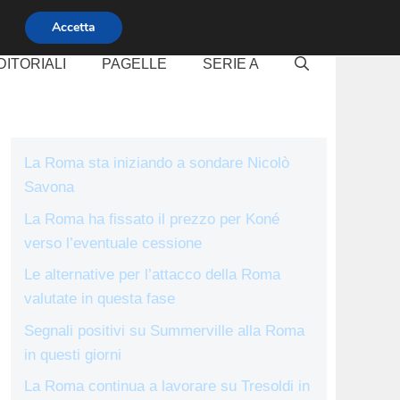
Accetta
DITORIALI
PAGELLE
SERIE A
La Roma sta iniziando a sondare Nicolò
Savona
La Roma ha fissato il prezzo per Koné
verso l’eventuale cessione
Le alternative per l’attacco della Roma
valutate in questa fase
Segnali positivi su Summerville alla Roma
in questi giorni
La Roma continua a lavorare su Tresoldi in