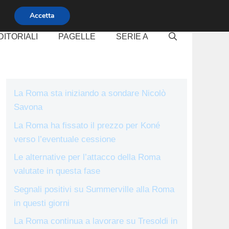
Accetta
DITORIALI
PAGELLE
SERIE A
La Roma sta iniziando a sondare Nicolò
Savona
La Roma ha fissato il prezzo per Koné
verso l’eventuale cessione
Le alternative per l’attacco della Roma
valutate in questa fase
Segnali positivi su Summerville alla Roma
in questi giorni
La Roma continua a lavorare su Tresoldi in