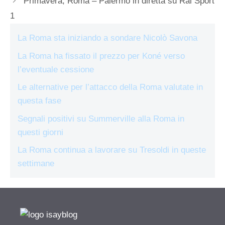
Primavera, Roma – Palermo in diretta su Rai Sport
1
La Roma sta iniziando a sondare Nicolò Savona
La Roma ha fissato il prezzo per Koné verso
l’eventuale cessione
Le alternative per l’attacco della Roma valutate in
questa fase
Segnali positivi su Summerville alla Roma in
questi giorni
La Roma continua a lavorare su Tresoldi in queste
settimane