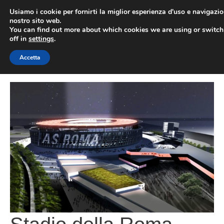
Vai
Usiamo i cookie per fornirti la miglior esperienza d'uso e navigazio
al
nostro sito web.
You can find out more about which cookies we are using or switc
contenuto
ME
off in
settings
.
Accetta