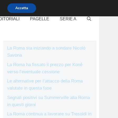
Accetta
DITORIALI
PAGELLE
SERIE A
La Roma sta iniziando a sondare Nicolò
Savona
La Roma ha fissato il prezzo per Koné
verso l’eventuale cessione
Le alternative per l’attacco della Roma
valutate in questa fase
Segnali positivi su Summerville alla Roma
in questi giorni
La Roma continua a lavorare su Tresoldi in