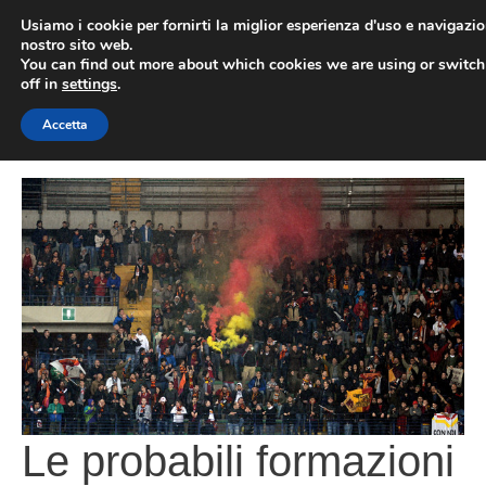
Vai
Usiamo i cookie per fornirti la miglior esperienza d'uso e navigazio
al
nostro sito web.
You can find out more about which cookies we are using or switc
contenuto
ME
off in
settings
.
Accetta
Le probabili formazioni