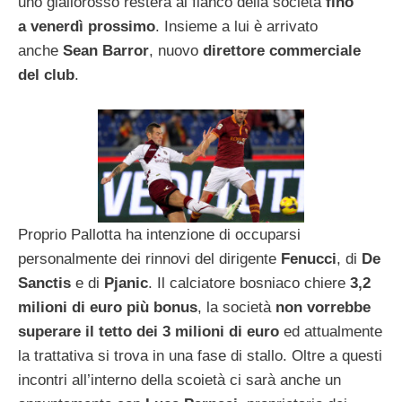
uno giallorosso resterà al fianco della società
fino
a venerdì prossimo
. Insieme a lui è arrivato
anche
Sean
Barror
, nuovo
direttore commerciale
del club
.
Proprio Pallotta ha intenzione di occuparsi
personalmente dei rinnovi del dirigente
Fenucci
, di
De
Sanctis
e di
Pjanic
. Il calciatore bosniaco chiere
3,2
milioni di euro più bonus
, la società
non vorrebbe
superare il tetto dei 3 milioni di euro
ed attualmente
la trattativa si trova in una fase di stallo. Oltre a questi
incontri all’interno della scoietà ci sarà anche un