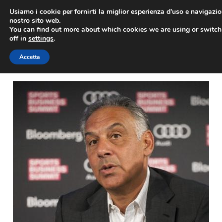
Vai
Usiamo i cookie per fornirti la miglior esperienza d'uso e navigazio
al
nostro sito web.
You can find out more about which cookies we are using or switc
contenuto
ME
off in
settings
.
Accetta