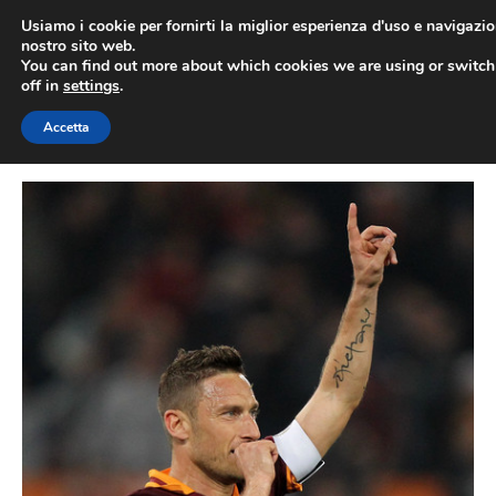
Vai
Usiamo i cookie per fornirti la miglior esperienza d'uso e navigazio
al
nostro sito web.
You can find out more about which cookies we are using or switc
contenuto
ME
off in
settings
.
Accetta