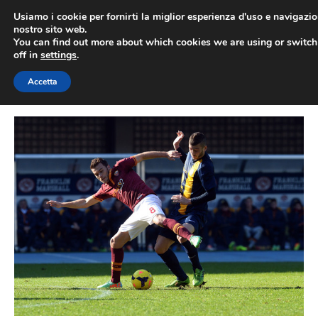
Vai
Usiamo i cookie per fornirti la miglior esperienza d'uso e navigazio
al
nostro sito web.
You can find out more about which cookies we are using or switc
contenuto
ME
off in
settings
.
Accetta