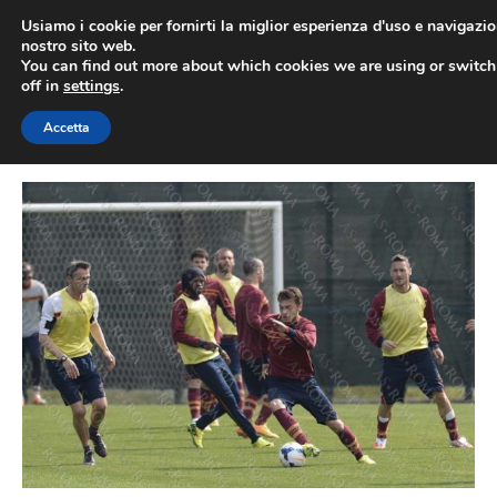
Vai
Usiamo i cookie per fornirti la miglior esperienza d'uso e navigazio
al
nostro sito web.
You can find out more about which cookies we are using or switc
contenuto
ME
off in
settings
.
Accetta