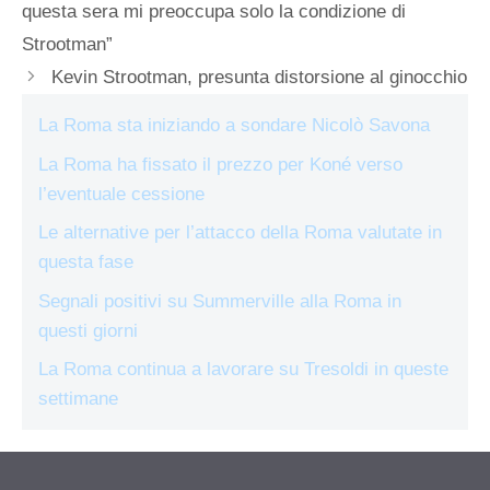
questa sera mi preoccupa solo la condizione di
Strootman”
Kevin Strootman, presunta distorsione al ginocchio
La Roma sta iniziando a sondare Nicolò Savona
La Roma ha fissato il prezzo per Koné verso
l’eventuale cessione
Le alternative per l’attacco della Roma valutate in
questa fase
Segnali positivi su Summerville alla Roma in
questi giorni
La Roma continua a lavorare su Tresoldi in queste
settimane