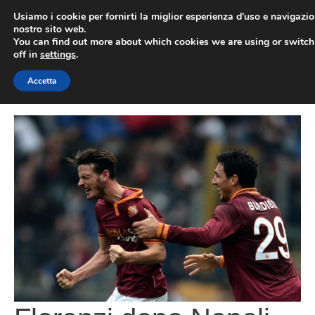
Vai
Usiamo i cookie per fornirti la miglior esperienza d'uso e navigazio
al
nostro sito web.
You can find out more about which cookies we are using or switc
contenuto
ME
off in
settings
.
Accetta