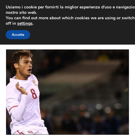
Vai
Usiamo i cookie per fornirti la miglior esperienza d'uso e navigazio
al
nostro sito web.
You can find out more about which cookies we are using or switc
contenuto
ME
off in
settings
.
Accetta