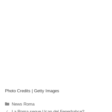
Photo Credits | Getty Images
Categorie
News Roma
La Roma segue Ucan del Fenerbahce?