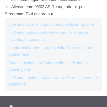
Allenamento 06/03 AS Roma, tutto ok per
Strootman. Totti ancora out
La Roma sta iniziando a sondare Nicolò Savona
La Roma ha fissato il prezzo per Koné verso
l’eventuale cessione
Le alternative per l’attacco della Roma valutate in
questa fase
Segnali positivi su Summerville alla Roma in
questi giorni
La Roma continua a lavorare su Tresoldi in queste
settimane