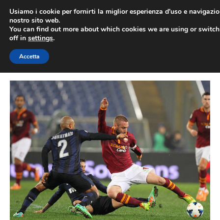
Vai
Usiamo i cookie per fornirti la miglior esperienza d'uso e navigazio
al
nostro sito web.
You can find out more about which cookies we are using or switc
contenuto
ME
off in
settings
.
Accetta