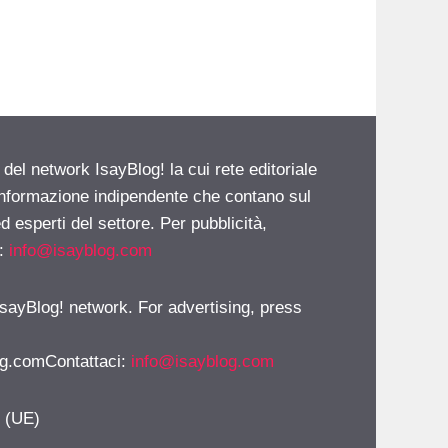
 del network IsayBlog! la cui rete editoriale
 informazione indipendente che contano sul
d esperti del settore. Per pubblicità,
i:
info@isayblog.com
 IsayBlog! network. For advertising, press
g.comContattaci
:
info@isayblog.com
y (UE)