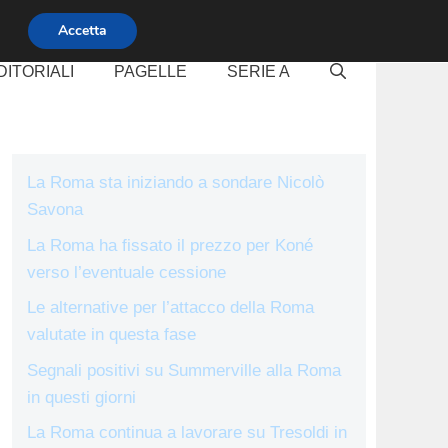
Accetta
DITORIALI
PAGELLE
SERIE A
La Roma sta iniziando a sondare Nicolò
Savona
La Roma ha fissato il prezzo per Koné
verso l’eventuale cessione
Le alternative per l’attacco della Roma
valutate in questa fase
Segnali positivi su Summerville alla Roma
in questi giorni
La Roma continua a lavorare su Tresoldi in