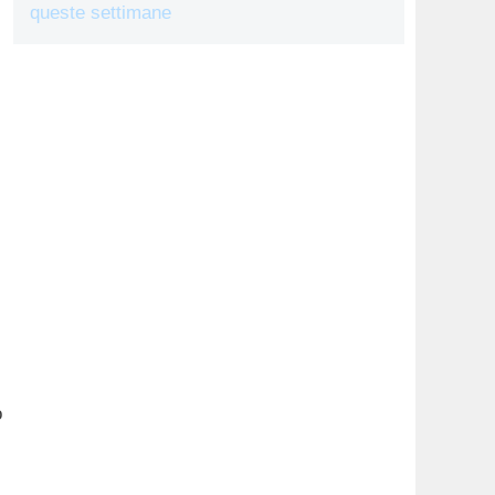
queste settimane
o