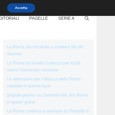
Accetta
DITORIALI
PAGELLE
SERIE A
La Roma sta iniziando a sondare Nicolò
Savona
La Roma ha fissato il prezzo per Koné
verso l’eventuale cessione
Le alternative per l’attacco della Roma
valutate in questa fase
Segnali positivi su Summerville alla Roma
in questi giorni
La Roma continua a lavorare su Tresoldi in