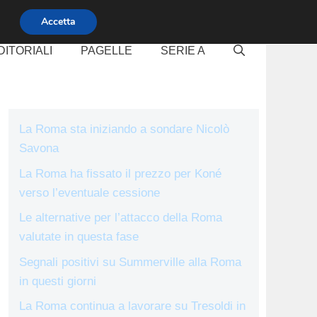
Accetta
DITORIALI
PAGELLE
SERIE A
La Roma sta iniziando a sondare Nicolò
Savona
La Roma ha fissato il prezzo per Koné
verso l’eventuale cessione
Le alternative per l’attacco della Roma
valutate in questa fase
Segnali positivi su Summerville alla Roma
in questi giorni
La Roma continua a lavorare su Tresoldi in