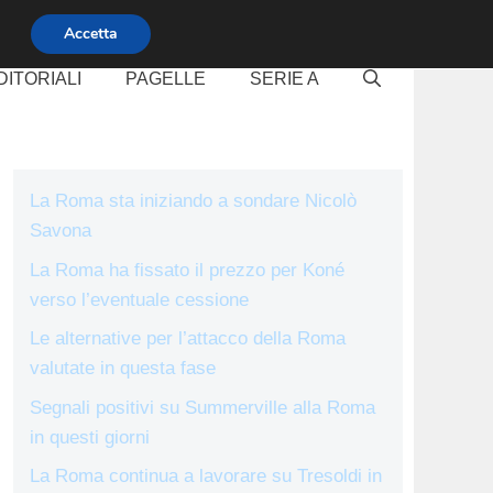
Accetta
DITORIALI
PAGELLE
SERIE A
La Roma sta iniziando a sondare Nicolò
Savona
La Roma ha fissato il prezzo per Koné
verso l’eventuale cessione
Le alternative per l’attacco della Roma
valutate in questa fase
Segnali positivi su Summerville alla Roma
in questi giorni
La Roma continua a lavorare su Tresoldi in