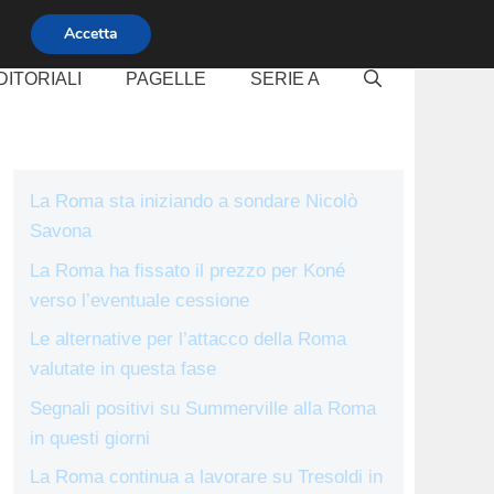
Accetta
DITORIALI
PAGELLE
SERIE A
La Roma sta iniziando a sondare Nicolò
Savona
La Roma ha fissato il prezzo per Koné
verso l’eventuale cessione
Le alternative per l’attacco della Roma
valutate in questa fase
Segnali positivi su Summerville alla Roma
in questi giorni
La Roma continua a lavorare su Tresoldi in