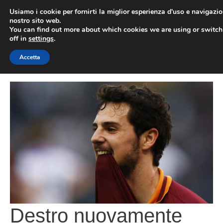
Vai
Usiamo i cookie per fornirti la miglior esperienza d'uso e navigazio
al
nostro sito web.
You can find out more about which cookies we are using or switc
contenuto
ME
off in
settings
.
Accetta
Destro nuovamente