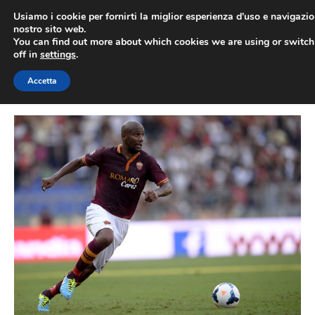
Vai
Usiamo i cookie per fornirti la miglior esperienza d'uso e navigazio
al
nostro sito web.
You can find out more about which cookies we are using or switc
contenuto
ME
off in
settings
.
Accetta