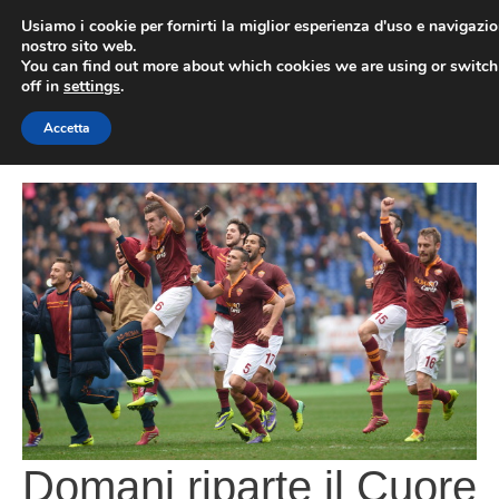
Vai
Usiamo i cookie per fornirti la miglior esperienza d'uso e navigazio
al
nostro sito web.
You can find out more about which cookies we are using or switc
contenuto
ME
off in
settings
.
Accetta
Domani riparte il Cuore