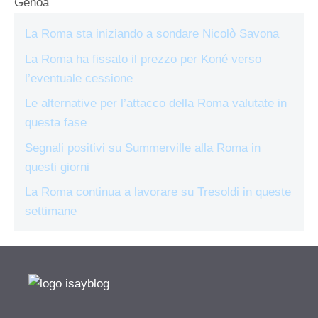
Genoa
La Roma sta iniziando a sondare Nicolò Savona
La Roma ha fissato il prezzo per Koné verso
l’eventuale cessione
Le alternative per l’attacco della Roma valutate in
questa fase
Segnali positivi su Summerville alla Roma in
questi giorni
La Roma continua a lavorare su Tresoldi in queste
settimane