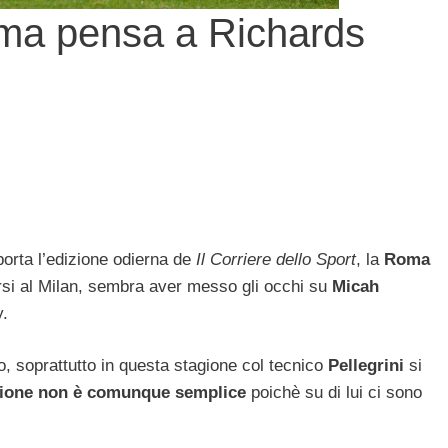
oma pensa a Richards
rta l’edizione odierna de
Il Corriere dello Sport
, la
Roma
rsi al Milan, sembra aver messo gli occhi su
Micah
y.
co, soprattutto in questa stagione col tecnico
Pellegrini
si
zione non è comunq
ue semplice
poichè su di lui ci sono