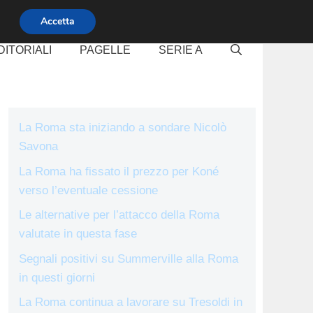
Accetta
DITORIALI
PAGELLE
SERIE A
La Roma sta iniziando a sondare Nicolò
Savona
La Roma ha fissato il prezzo per Koné
verso l’eventuale cessione
Le alternative per l’attacco della Roma
valutate in questa fase
Segnali positivi su Summerville alla Roma
in questi giorni
La Roma continua a lavorare su Tresoldi in