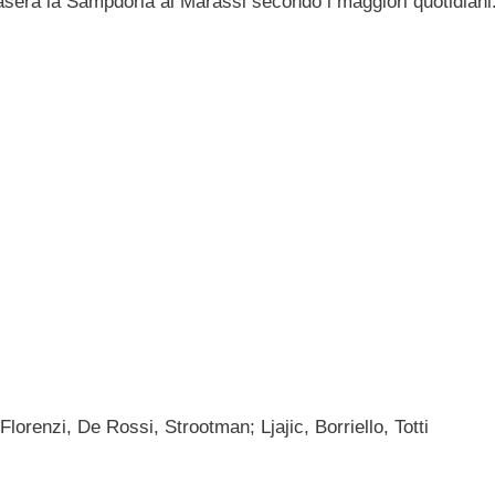
asera la Sampdoria al Marassi secondo i maggiori quotidiani
lorenzi, De Rossi, Strootman; Ljajic, Borriello, Totti