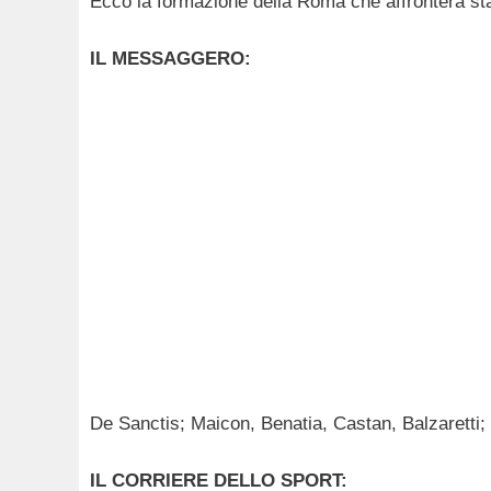
Ecco la formazione della Roma che affronterà st
IL MESSAGGERO:
De Sanctis; Maicon, Benatia, Castan, Balzaretti; F
IL CORRIERE DELLO SPORT: