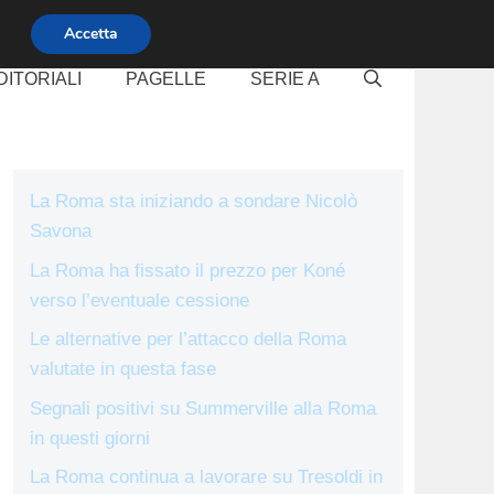
Accetta
DITORIALI
PAGELLE
SERIE A
La Roma sta iniziando a sondare Nicolò
Savona
La Roma ha fissato il prezzo per Koné
verso l’eventuale cessione
Le alternative per l’attacco della Roma
valutate in questa fase
Segnali positivi su Summerville alla Roma
in questi giorni
La Roma continua a lavorare su Tresoldi in