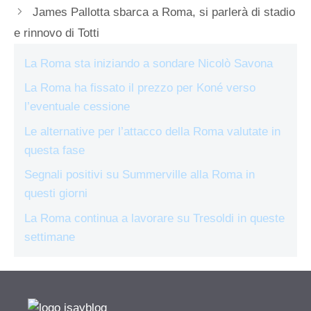
James Pallotta sbarca a Roma, si parlerà di stadio
e rinnovo di Totti
La Roma sta iniziando a sondare Nicolò Savona
La Roma ha fissato il prezzo per Koné verso
l’eventuale cessione
Le alternative per l’attacco della Roma valutate in
questa fase
Segnali positivi su Summerville alla Roma in
questi giorni
La Roma continua a lavorare su Tresoldi in queste
settimane