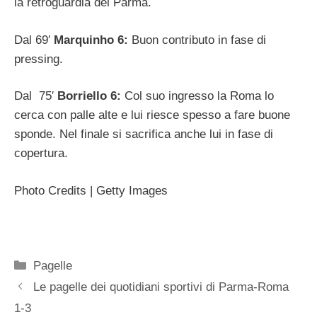
la retroguardia del Parma.
Dal 69′
Marquinho 6:
Buon contributo in fase di
pressing.
Dal 75′
Borriello 6:
Col suo ingresso la Roma lo
cerca con palle alte e lui riesce spesso a fare buone
sponde. Nel finale si sacrifica anche lui in fase di
copertura.
Photo Credits | Getty Images
Categorie
Pagelle
Le pagelle dei quotidiani sportivi di Parma-Roma
1-3