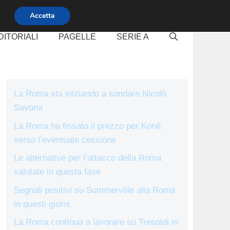
Accetta
DITORIALI
PAGELLE
SERIE A
La Roma sta iniziando a sondare Nicolò
Savona
La Roma ha fissato il prezzo per Koné
verso l’eventuale cessione
Le alternative per l’attacco della Roma
valutate in questa fase
Segnali positivi su Summerville alla Roma
in questi giorni
La Roma continua a lavorare su Tresoldi in