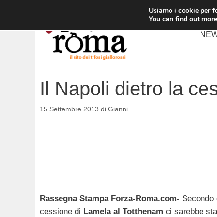
Vai
Usiamo i cookie per fo
al
You can find out more
contenuto
NE
Il Napoli dietro la c
15 Settembre 2013
di
Gianni
Rassegna Stampa Forza-Roma.com-
Secondo q
cessione di
Lamela al Totthenam
ci sarebbe stat