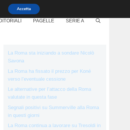
Accetta
DITORIALI
PAGELLE
SERIE A
La Roma sta iniziando a sondare Nicolò
Savona
La Roma ha fissato il prezzo per Koné
verso l’eventuale cessione
Le alternative per l’attacco della Roma
valutate in questa fase
Segnali positivi su Summerville alla Roma
in questi giorni
La Roma continua a lavorare su Tresoldi in