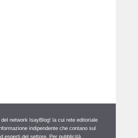
 del network IsayBlog! la cui rete editoriale
 informazione indipendente che contano sul
d esperti del settore. Per pubblicità,