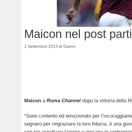
Maicon nel post part
1 Settembre 2013
di
Gianni
Maicon
a
Roma Channel
dopo la vittoria della 
“Sono contento ed emozionato per l’incoraggiament
segnaro per ringraziare la loro fiducia, è una g
con noi aspettano l’errore e giocano in contropi