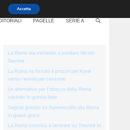
Accetta
DITORIALI
PAGELLE
SERIE A
La Roma sta iniziando a sondare Nicolò
Savona
La Roma ha fissato il prezzo per Koné
verso l’eventuale cessione
Le alternative per l’attacco della Roma
valutate in questa fase
Segnali positivi su Summerville alla Roma
in questi giorni
La Roma continua a lavorare su Tresoldi in