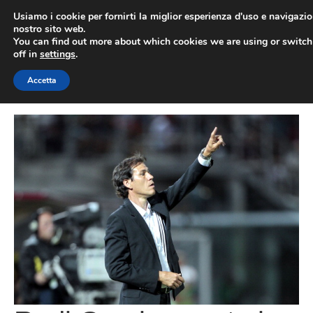
Vai
Usiamo i cookie per fornirti la miglior esperienza d'uso e navigazio
al
nostro sito web.
You can find out more about which cookies we are using or switc
contenuto
ME
off in
settings
.
Accetta