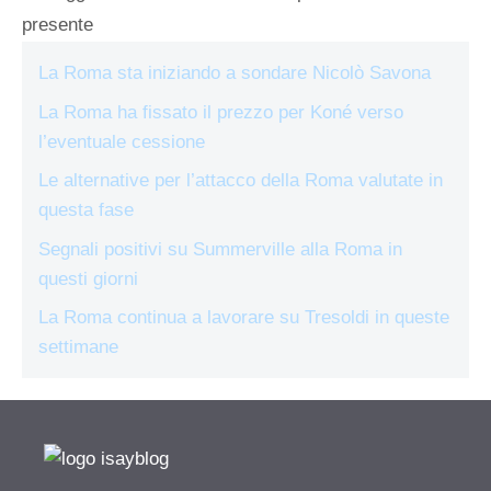
presente
La Roma sta iniziando a sondare Nicolò Savona
La Roma ha fissato il prezzo per Koné verso
l’eventuale cessione
Le alternative per l’attacco della Roma valutate in
questa fase
Segnali positivi su Summerville alla Roma in
questi giorni
La Roma continua a lavorare su Tresoldi in queste
settimane