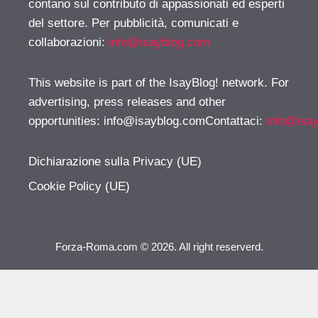
contano sul contributo di appassionati ed esperti
del settore. Per pubblicità, comunicati e
collaborazioni:
info@isayblog.com
This website is part of the IsayBlog! network. For
advertising, press releases and other
opportunities:
info@isayblog.comContattaci
:
info@isa
Dichiarazione sulla Privacy (UE)
Cookie Policy (UE)
Forza-Roma.com © 2026. All right reserverd.