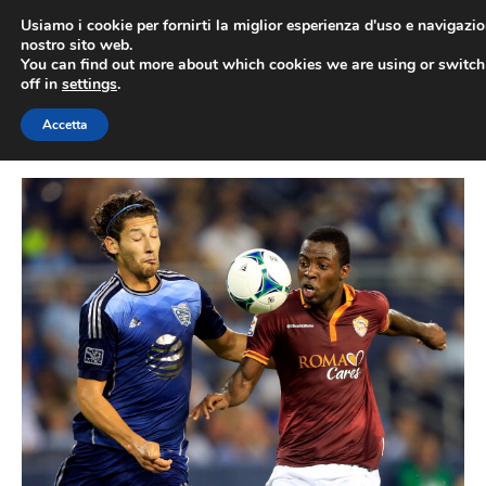
Vai
Usiamo i cookie per fornirti la miglior esperienza d'uso e navigazio
al
nostro sito web.
You can find out more about which cookies we are using or switc
contenuto
ME
off in
settings
.
Accetta