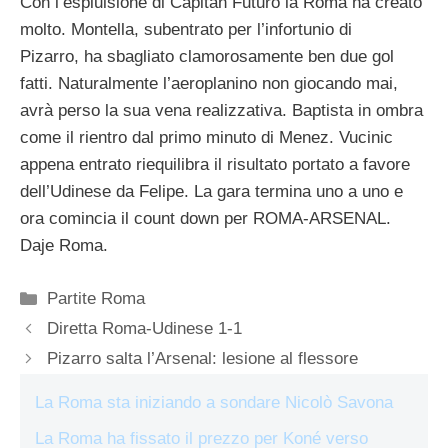
Con l’esplulsione di Capitan Futuro la Roma ha creato
molto. Montella, subentrato per l’infortunio di
Pizarro, ha sbagliato clamorosamente ben due gol
fatti. Naturalmente l’aeroplanino non giocando mai,
avrà perso la sua vena realizzativa. Baptista in ombra
come il rientro dal primo minuto di Menez. Vucinic
appena entrato riequilibra il risultato portato a favore
dell’Udinese da Felipe. La gara termina uno a uno e
ora comincia il count down per ROMA-ARSENAL.
Daje Roma.
Categorie
Partite Roma
Diretta Roma-Udinese 1-1
Pizarro salta l’Arsenal: lesione al flessore
La Roma sta iniziando a sondare Nicolò Savona
La Roma ha fissato il prezzo per Koné verso