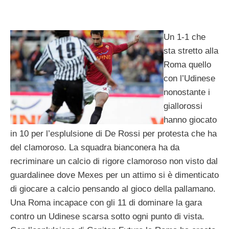
Un 1-1 che
sta stretto alla
Roma quello
con l’Udinese
nonostante i
giallorossi
hanno giocato
in 10 per l’esplulsione di De Rossi per protesta che ha
del clamoroso. La squadra bianconera ha da
recriminare un calcio di rigore clamoroso non visto dal
guardalinee dove Mexes per un attimo si è dimenticato
di giocare a calcio pensando al gioco della pallamano.
Una Roma incapace con gli 11 di dominare la gara
contro un Udinese scarsa sotto ogni punto di vista.