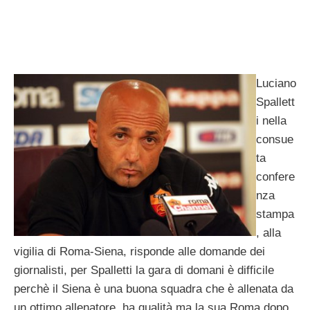
Luciano
Spallett
i nella
consue
ta
confere
nza
stampa
, alla
vigilia di Roma-Siena, risponde alle domande dei
giornalisti, per Spalletti la gara di domani è difficile
perchè il Siena è una buona squadra che è allenata da
un ottimo allenatore, ha qualità ma la sua Roma dopo