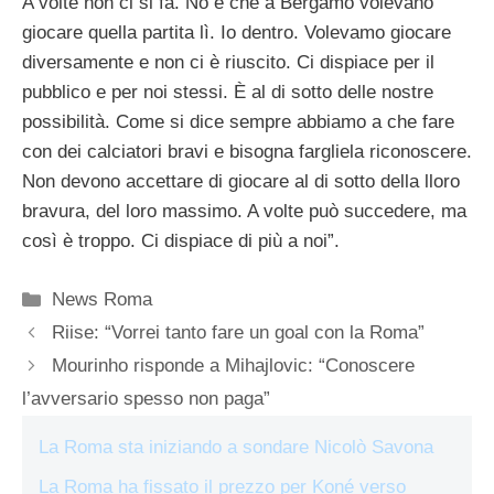
A volte non ci si fa. No è che a Bergamo volevano
giocare quella partita lì. Io dentro. Volevamo giocare
diversamente e non ci è riuscito. Ci dispiace per il
pubblico e per noi stessi. È al di sotto delle nostre
possibilità. Come si dice sempre abbiamo a che fare
con dei calciatori bravi e bisogna fargliela riconoscere.
Non devono accettare di giocare al di sotto della lloro
bravura, del loro massimo. A volte può succedere, ma
così è troppo. Ci dispiace di più a noi”.
Categorie
News Roma
Riise: “Vorrei tanto fare un goal con la Roma”
Mourinho risponde a Mihajlovic: “Conoscere
l’avversario spesso non paga”
La Roma sta iniziando a sondare Nicolò Savona
La Roma ha fissato il prezzo per Koné verso