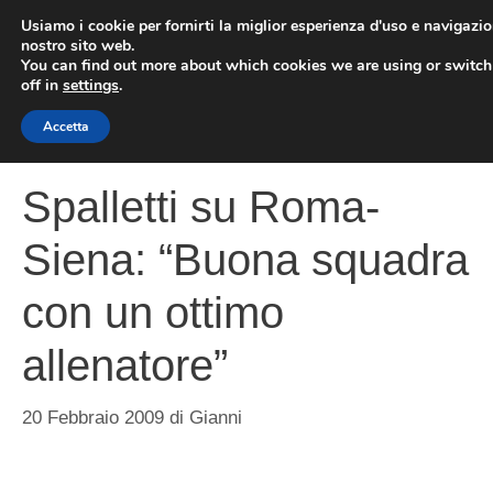
Vai
Usiamo i cookie per fornirti la miglior esperienza d'uso e navigazio
al
nostro sito web.
You can find out more about which cookies we are using or switc
contenuto
ME
off in
settings
.
Accetta
Spalletti su Roma-
Siena: “Buona squadra
con un ottimo
allenatore”
20 Febbraio 2009
di
Gianni