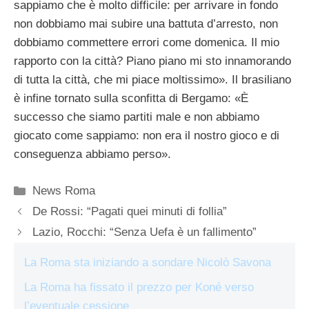
sappiamo che è molto difficile: per arrivare in fondo
non dobbiamo mai subire una battuta d’arresto, non
dobbiamo commettere errori come domenica. Il mio
rapporto con la città? Piano piano mi sto innamorando
di tutta la città, che mi piace moltissimo». Il brasiliano
è infine tornato sulla sconfitta di Bergamo: «È
successo che siamo partiti male e non abbiamo
giocato come sappiamo: non era il nostro gioco e di
conseguenza abbiamo perso».
Categorie
News Roma
De Rossi: “Pagati quei minuti di follia”
Lazio, Rocchi: “Senza Uefa è un fallimento”
La Roma sta iniziando a sondare Nicolò Savona
La Roma ha fissato il prezzo per Koné verso
l’eventuale cessione