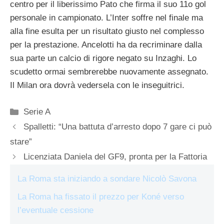
centro per il liberissimo Pato che firma il suo 11o gol
personale in campionato. L’Inter soffre nel finale ma
alla fine esulta per un risultato giusto nel complesso
per la prestazione. Ancelotti ha da recriminare dalla
sua parte un calcio di rigore negato su Inzaghi. Lo
scudetto ormai sembrerebbe nuovamente assegnato.
Il Milan ora dovrà vedersela con le inseguitrici.
Categorie
Serie A
Spalletti: “Una battuta d’arresto dopo 7 gare ci può
stare”
Licenziata Daniela del GF9, pronta per la Fattoria
La Roma sta iniziando a sondare Nicolò Savona
La Roma ha fissato il prezzo per Koné verso
l’eventuale cessione