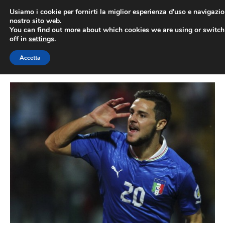
Vai
Usiamo i cookie per fornirti la miglior esperienza d'uso e navigazio
al
nostro sito web.
You can find out more about which cookies we are using or switc
contenuto
ME
off in
settings
.
Accetta