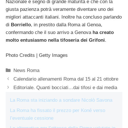
Nazionale è segno di grande maturità e che con la
giusta pazienza potrà veramente diventare uno dei
migliori attaccanti italiani. Inoltre ha concluso parlando
di
Borriello
, in prestito dalla Roma al Genoa,
confermando che il suo arrivo a Genova
ha creato
molto entusiasmo nella tifoseria dei Grifoni
.
Photo Credits | Getty Images
Categorie
News Roma
Calendario allenamenti Roma dal 15 al 21 ottobre
Editoriale. Quanti bocciati…dai tifosi e dai media
La Roma sta iniziando a sondare Nicolò Savona
La Roma ha fissato il prezzo per Koné verso
l’eventuale cessione