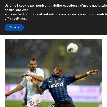
Vai
Usiamo i cookie per fornirti la miglior esperienza d'uso e navigazio
al
nostro sito web.
You can find out more about which cookies we are using or switc
contenuto
ME
off in
settings
.
Accetta