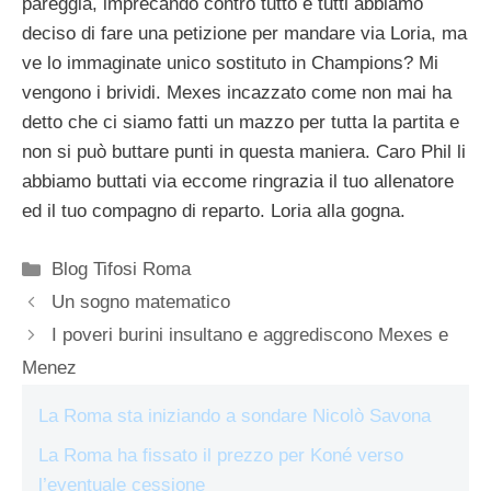
pareggia, imprecando contro tutto e tutti abbiamo
deciso di fare una petizione per mandare via Loria, ma
ve lo immaginate unico sostituto in Champions? Mi
vengono i brividi. Mexes incazzato come non mai ha
detto che ci siamo fatti un mazzo per tutta la partita e
non si può buttare punti in questa maniera. Caro Phil li
abbiamo buttati via eccome ringrazia il tuo allenatore
ed il tuo compagno di reparto. Loria alla gogna.
Categorie
Blog Tifosi Roma
Un sogno matematico
I poveri burini insultano e aggrediscono Mexes e
Menez
La Roma sta iniziando a sondare Nicolò Savona
La Roma ha fissato il prezzo per Koné verso
l’eventuale cessione