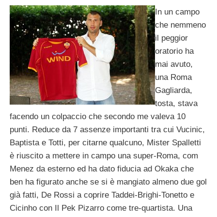
In un campo
che nemmeno
il peggior
oratorio ha
mai avuto,
una Roma
Gagliarda,
tosta, stava
facendo un colpaccio che secondo me valeva 10
punti. Reduce da 7 assenze importanti tra cui Vucinic,
Baptista e Totti, per citarne qualcuno, Mister Spalletti
è riuscito a mettere in campo una super-Roma, com
Menez da esterno ed ha dato fiducia ad Okaka che
ben ha figurato anche se si è mangiato almeno due gol
già fatti, De Rossi a coprire Taddei-Brighi-Tonetto e
Cicinho con Il Pek Pizarro come tre-quartista. Una