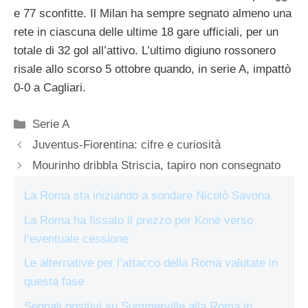
e 77 sconfitte. Il Milan ha sempre segnato almeno una
rete in ciascuna delle ultime 18 gare ufficiali, per un
totale di 32 gol all’attivo. L’ultimo digiuno rossonero
risale allo scorso 5 ottobre quando, in serie A, impattò
0-0 a Cagliari.
Categorie
Serie A
Juventus-Fiorentina: cifre e curiosità
Mourinho dribbla Striscia, tapiro non consegnato
La Roma sta iniziando a sondare Nicolò Savona
La Roma ha fissato il prezzo per Koné verso
l’eventuale cessione
Le alternative per l’attacco della Roma valutate in
questa fase
Segnali positivi su Summerville alla Roma in