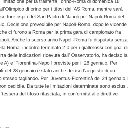
limitazione per la trasferta Torino-Roma di domenica 18
ll’Olimpico di orino per i tifosi dell’AS Roma, mentre sarà
l settore ospiti del San Paolo di Napoli per Napoli-Roma del
io. Decisione prevedibile per Napoli-Roma, dopo le vicende
 che ci furono a Roma per la prima gara di campionato fra
oli. Anche lo scorso anno Napoli-Roma fu disputata senza
della Roma, incontro terminato 2-0 per i giallorossi con goal di
orta delle indicazioni ricevute dall’ Osservatorio, ha deciso la
e A) e ‘Fiorentina-Napolì previste per il 28 gennaio. Per
ì del 28 gennaio è stato anche deciso l’acquisto di un
ello stesso tagliando. Per ‘Juventus-Fiorentinà del 24 gennaio i
 non cedibile. Da tutte le limitazioni determinate sono esclusi,
 ‘tessera del tifosò rilasciata, in conformità alle direttive
ssano