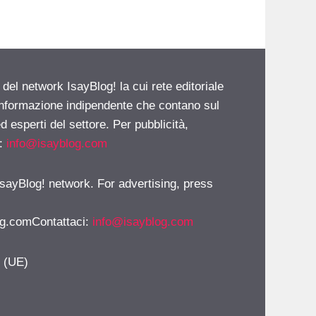
 del network IsayBlog! la cui rete editoriale
 informazione indipendente che contano sul
d esperti del settore. Per pubblicità,
i:
info@isayblog.com
 IsayBlog! network. For advertising, press
g.comContattaci
:
info@isayblog.com
y (UE)