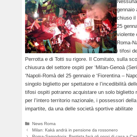
Nessuna 
gennaio a
chiuso i
25 genna
violente
Roma-Nap
i tifosi 
Perrotta e di Totti su rigore. Il Comitato, sulla sc
chiusura del settore ospiti per ‘Milan-Genoà (Seri
‘Napoli-Romà del 25 gennaio e ‘Fiorentina – Napol
singolo biglietto per spettatore e l’incedibilità d
tifosi ospiti potranno acquistare un solo biglietto
per l’intero territorio nazionale, i possessori della
impartite, da una delle società sportive abilitate
Categorie
News Roma
Milan: Kakà andrà in pensione da rossonero
Roma-Sampdoria: Baptista farà gli onori di casa a Ca