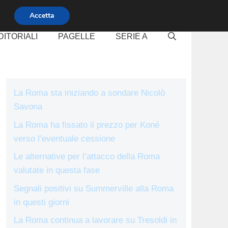
Accetta
DITORIALI
PAGELLE
SERIE A
La Roma sta iniziando a sondare Nicolò
Savona
La Roma ha fissato il prezzo per Koné
verso l’eventuale cessione
Le alternative per l’attacco della Roma
valutate in questa fase
Segnali positivi su Summerville alla Roma
in questi giorni
La Roma continua a lavorare su Tresoldi in