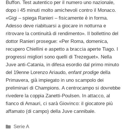
Buffon. Test autentico per il numero uno nazionale,
dopo i 45 minuti molto amichevoli contro il Monaco.
«Gigi – spiega Ranieri – fisicamente è in forma.
Adesso deve riabituarsi a giocare in notturna e
ritrovare la continuità di rendimento». Il bollettino del
dottor Ranieri prosegue: «Per Roma, domenica,
recupero Chiellini e aspetto a braccia aperte Tiago. I
progressi migliori sono quelli di Trezeguet». Nella
Juve anti-Catania, in difesa esordio dal primo minuto
del 19enne Lorenzo Ariaudo,
enfant prodige
della
Primavera, già impiegato in uno scampolo dei
preliminari di Champions. A centrocampo si dovrebbe
rivedere la coppia Zanetti-Poulsen. In attacco, al
fianco di Amauri, ci sarà Giovinco: il giocatore più
affamato (di campo) della Juve cannibale.
Categorie
Serie A