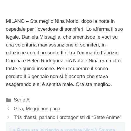
MILANO – Sta meglio Nina Moric, dopo la notte in
ospedale per l’overdose di sonniferi. Lo afferma il suo
legale, Daniela Missaglia, che smentisce le voci su
una volontaria maxiassunzione di sonniferi, in
relazione con il presunto flirt tra l’ex marito Fabrizio
Corona e Belen Rodriguez. «A Natale Nina era molto
triste e quindi insonne. Per recuperare il sonno
perduto il 6 gennaio non si è accorta che stava
esagerando e si è sentita male. Ora sta meglio».
Categorie
Serie A
Gea, Moggi non paga
Tris d’assi, parlano i protagonisti di “Sette Anime”
La Roma sta iniziando a sondare Nicolò Savona