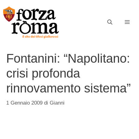
Vai
al
contenuto
ME
Fontanini: “Napolitano:
crisi profonda
rinnovamento sistema”
1 Gennaio 2009
di
Gianni