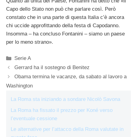
Quanto all’unità del Paese, Fontanini ha detto che «il
Capo dello Stato non può che parlare così. Però
constato che in una parte di questa Italia c’è ancora
chi uccide approfittando della festa di Capodanno.
Insomma – ha concluso Fontanini – siamo un paese
per lo meno strano».
Categorie
Serie A
Gerrard ha il sostegno di Benitez
Obama termina le vacanze, da sabato al lavoro a
Washington
La Roma sta iniziando a sondare Nicolò Savona
La Roma ha fissato il prezzo per Koné verso
l’eventuale cessione
Le alternative per l’attacco della Roma valutate in