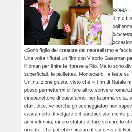
ROMA – P
il mio f
dell’enn
biciclett
occasion
«Sono figlio del creatore del neorealismo e facc
Una volta rifiutai un film con Vittorio Gassman per
Kidman per finire le riprese a Rio. Ma io sono d
superficiali, le paillettes, Montecarlo, le feste sul
Un’intuizione giusta, visto che «i film di Natale 
posso permettermi di fare altro, scrivere romanzi
cinepanettone di quest’anno, per la prima volta, a
età», dice, «e perché gli sceneggiatori non sapev
cascamorto, il volgare e il parolacciaio: niente
anni «di noia, mi ero stufato di fare sempre lo s
riuscito, che potrebbe bissare il successo di Nat