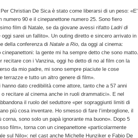
er Christian De Sica è stato come liberarsi di un peso: «E’
ilm numero 90 e il cinepanettone numero 25. Sono fiero
esimo film di Natale, se da giovane avessi rifatto
Ladri di
e
oggi sarei un fallito». Un outing diretto e sincero arrivato in
e della conferenza di
Natale a Rio
, da oggi al cinema:
io cinepanettoni: la gente mi ha sempre detto che sono matto
 recitare con i Vanzina, oggi ho detto di no al film con la
iverso da mio padre, mi sono sempre piaciute le cose
le terrazze e tutto un altro genere di film».
mi hanno dato credibilità come attore, tanto che a 57 anni
 o recitare al cinema anche in ruoli drammatici». E nel
bbandona il ruolo del seduttore «per sopraggiunti limiti di
ano più cosa inventare. Ho smesso di fare l’imbroglione, il
 più corna, sono solo un papà ignorante ma buono». Dopo 5
tesso film», torna con un cinepanettone «particolarmente
ale sul Nilo»: nel cast anche Michelle Hunziker e Fabio De