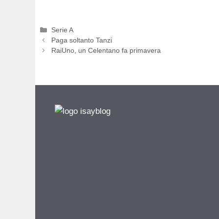
Categorie
Serie A
Paga soltanto Tanzi
RaiUno, un Celentano fa primavera