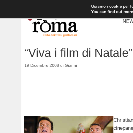
Vai
Usiamo i cookie per fo
al
You can find out more
contenuto
NE
“Viva i film di Natale”
19 Dicembre 2008
di
Gianni
Christian
cinepanet