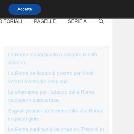
Accetta
DITORIALI
PAGELLE
SERIE A
La Roma sta iniziando a sondare Nicolò
Savona
La Roma ha fissato il prezzo per Koné
verso l’eventuale cessione
Le alternative per l’attacco della Roma
valutate in questa fase
Segnali positivi su Summerville alla Roma
in questi giorni
La Roma continua a lavorare su Tresoldi in