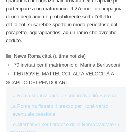
quarantina di connazionali arrivata nella capitale per
partecipare a un matrimonio. Il 27enne, in compagnia
di uno degli amici e probabilmente sotto l’effetto
dell’alcol, si sarebbe sporto in modo pericoloso dal
parapetto, aggrappandosi ad un ramo che avrebbe
ceduto.
Categorie
News Roma città (ultime notizie)
70 invitati per il matrimonio di Marina Berlusconi
FERROVIE: MATTEUCCI, ALTA VELOCITÀ A
SCAPITO DEI PENDOLARI
La Roma sta iniziando a sondare Nicolò Savona
La Roma ha fissato il prezzo per Koné verso
l’eventuale cessione
Le alternative per l’attacco della Roma valutate in