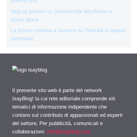
questa fase
Segnali positivi su Summerville alla Roma in
questi giorni
La Roma continua a lavorare su Tresoldi in queste
settimane
Il presente sito web è parte del network
IsayBlog! la cui rete editoriale comprende siti
tematici di informazione indipendente che
contano sul contributo di appassionati ed esperti
del settore. Per pubblicità, comunicati e
collaborazioni:
info@isayblog.com